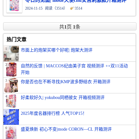
冬日的见面| mode天使chu女宫刺激款开箱测评
2024-11-15
阅读（
3514）
3514
共
1
页
1
条
热门文章
1
市面上的炮架买哪个好呢| 炮架大测评
2
自然的反馈 | MACCOS纪由美子宫 视频测评 ++双11活动
开始
3
你是否也在不断寻找|KMP波多野结衣 开箱测评
4
好柔软好久| yokubou同栖彼女 开箱视频测评
5
2025年度名器排行榜 人气TOP15！
6
盛夏焕新 初心不变|mode CORON—CL 开箱测评