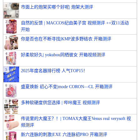
1
市面上的炮架买哪个好呢| 炮架大测评
2
自然的反馈 | MACCOS纪由美子宫 视频测评 ++双11活动
开始
3
你是否也在不断寻找|KMP波多野结衣 开箱测评
4
好柔软好久| yokubou同栖彼女 开箱视频测评
5
2025年度名器排行榜 人气TOP15！
6
盛夏焕新 初心不变|mode CORON—CL 开箱测评
7
多种软硬度供您选择 | 哔咔魔王 视频测评
8
传说里的大魔王？！| TOMAX大魔王Venus real verysoft 视
频测评
9
新六连脉的刺激|EXE 六连脉初PRO 开箱测评