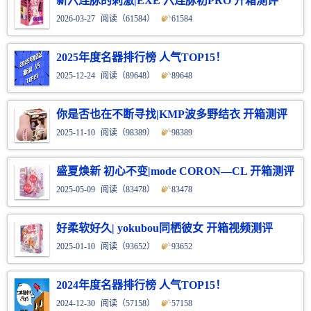
新六连脉的刺激|EXE 六连脉初PRO 开箱测评
2026-03-27
阅读（
61584）
61584
2025年度名器排行榜 人气TOP15！
2025-12-24
阅读（
89648）
89648
你是否也在不断寻找|KMP波多野结衣 开箱测评
2025-11-10
阅读（
98389）
98389
盛夏焕新 初心不变|mode CORON—CL 开箱测评
2025-05-09
阅读（
83478）
83478
好柔软好久| yokubou同栖彼女 开箱视频测评
2025-01-10
阅读（
93652）
93652
2024年度名器排行榜 人气TOP15！
2024-12-30
阅读（
57158）
57158